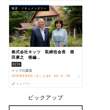
報道・ドキュメンタリー
株式会社キッツ 取締役会長 堀
田康之 後編
米国駐在でも浮かんだ八ヶ岳 山
#174
小屋を営んだ父母
トップの源流
2026年8月8日（土）よる6：00～6：30
ヒューマン
ピックアップ