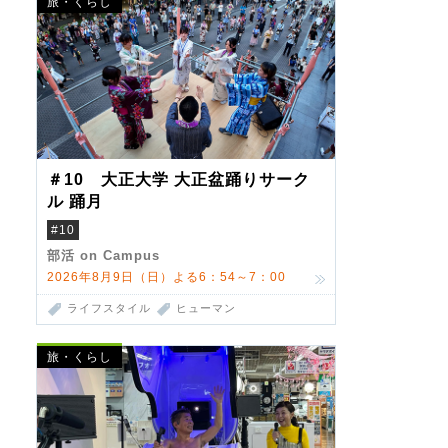
旅・くらし
＃10 大正大学 大正盆踊りサーク
ル 踊月
#10
部活 on Campus
2026年8月9日（日）よる6：54～7：00
ライフスタイル
ヒューマン
旅・くらし