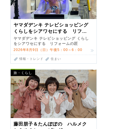
ヤマダデンキ テレビショッピング
くらしをシアワセにする リフォ
ームの匠 第7弾
ヤマダデンキ テレビショッピング くらし
をシアワセにする リフォームの匠
2026年8月9日（日）午後5：00～6：00
情報・トレンド
住まい
旅・くらし
藤田朋子＆たんぽぽの ハルメク