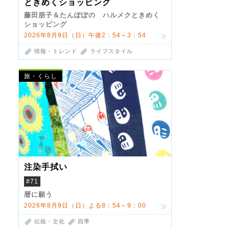
ときめくショッピング
藤田朋子＆たんぽぽの ハルメクときめく
ショッピング
2026年8月9日（日）午後2：54～3：54
情報・トレンド
ライフスタイル
旅・くらし
注染手拭い
#71
暦に願う
2026年8月9日（日）よる8：54～9：00
伝統・文化
四季