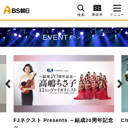
BS朝日
番組表
メニュー
検索
EVENT
イベント
FJネクスト Presents ～結成20周年記念
Ch
～