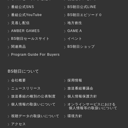
番組公式SNS
BS朝日公式LINE
番組公式YouTube
BS朝日エピソード０
見逃し配信
地方創生
AMBER GAMES
GAME A
BS朝日セールスサイト
イベント
関連商品
BS朝日ショップ
Program Guide For Buyers
BS朝日について
会社概要
採用情報
ニュースリリース
放送番組審議会
放送番組の種別の公表制度
個人情報保護方針
個人情報の取扱いについて
オンラインサービスにおける
個人情報等の取扱いについて
視聴データの取扱いについて
環境方針
アクセス