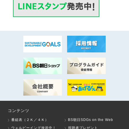
コンテンツ
番組表（２Ｋ／４Ｋ）
BS朝日SDGs on the Web
ウェルビーイング放送中！
視聴者プレゼント