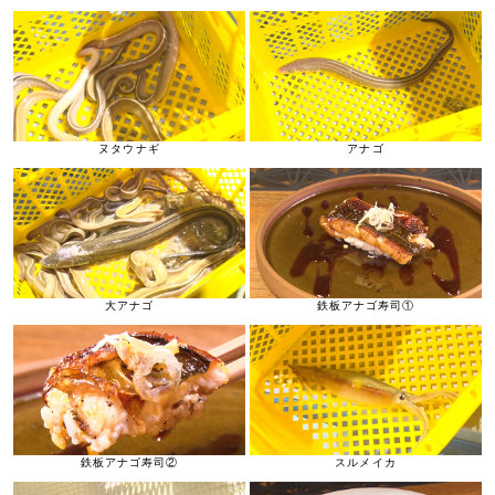
ヌタウナギ
アナゴ
大アナゴ
鉄板アナゴ寿司①
鉄板アナゴ寿司②
スルメイカ