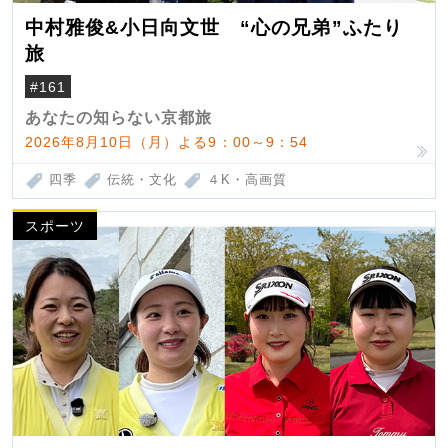
中村雅俊&小日向文世 “心の兄弟”ふたり
旅
#161
あなたの知らない京都旅
2026年8月10日（月）よる9：00～9：54
四季
伝統・文化
４K・高画質
スポーツ