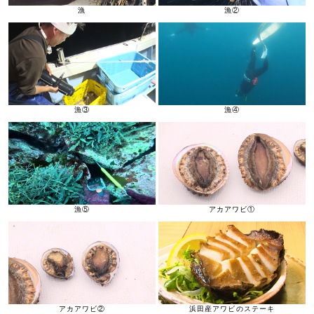
漁
漁②
漁③
漁④
漁⑤
アカアワビ①
アカアワビ②
浜田産アワビのステーキ