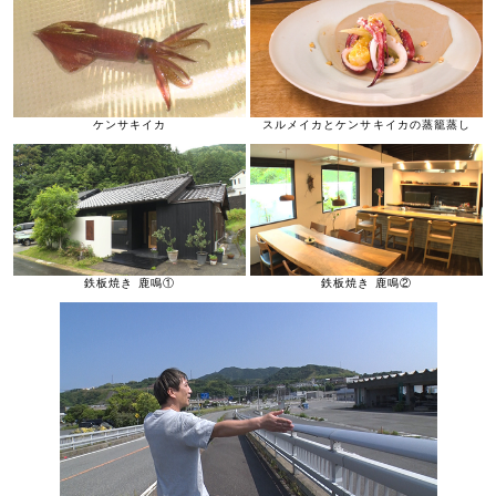
ケンサキイカ
スルメイカとケンサキイカの蒸籠蒸し
鉄板焼き 鹿鳴①
鉄板焼き 鹿鳴②