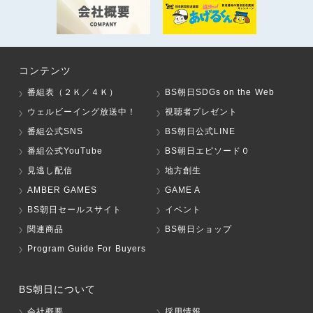
コンテンツ
番組表（２Ｋ／４Ｋ）
BS朝日SDGs on the Web
ウェルビーイング放送中！
視聴者プレゼント
番組公式SNS
BS朝日公式LINE
番組公式YouTube
BS朝日エピソード０
見逃し配信
地方創生
AMBER GAMES
GAME A
BS朝日セールスサイト
イベント
関連商品
BS朝日ショップ
Program Guide For Buyers
BS朝日について
会社概要
採用情報