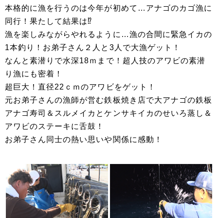
本格的に漁を行うのは今年が初めて…アナゴのカゴ漁に
同行！果たして結果は⁉
漁を楽しみながらやれるように…漁の合間に緊急イカの
1本釣り！お弟子さん２人と3人で大漁ゲット！
なんと素潜りで水深18ｍまで！超人技のアワビの素潜
り漁にも密着！
超巨大！直径22ｃｍのアワビをゲット！
元お弟子さんの漁師が営む鉄板焼き店で大アナゴの鉄板
アナゴ寿司＆スルメイカとケンサキイカのせいろ蒸し＆
アワビのステーキに舌鼓！
お弟子さん同士の熱い思いや関係に感動！