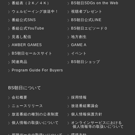
番組表（２Ｋ／４Ｋ）
BS朝日SDGs on the Web
ウェルビーイング放送中！
視聴者プレゼント
番組公式SNS
BS朝日公式LINE
番組公式YouTube
BS朝日エピソード０
見逃し配信
地方創生
AMBER GAMES
GAME A
BS朝日セールスサイト
イベント
関連商品
BS朝日ショップ
Program Guide For Buyers
BS朝日について
会社概要
採用情報
ニュースリリース
放送番組審議会
放送番組の種別の公表制度
個人情報保護方針
個人情報の取扱いについて
オンラインサービスにおける
個人情報等の取扱いについて
視聴データの取扱いについて
環境方針