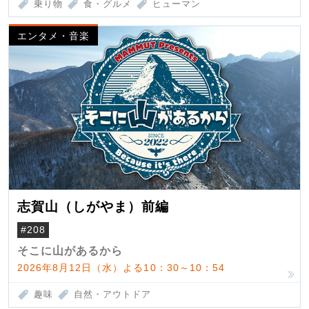
乗り物
食・グルメ
ヒューマン
エンタメ・音楽
志賀山（しがやま）前編
#208
そこに山があるから
2026年8月12日（水）よる10：30～10：54
趣味
自然・アウトドア