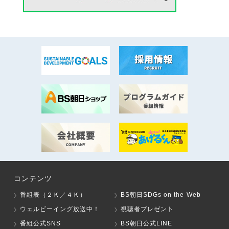
コンテンツ
番組表（２Ｋ／４Ｋ）
BS朝日SDGs on the Web
ウェルビーイング放送中！
視聴者プレゼント
番組公式SNS
BS朝日公式LINE