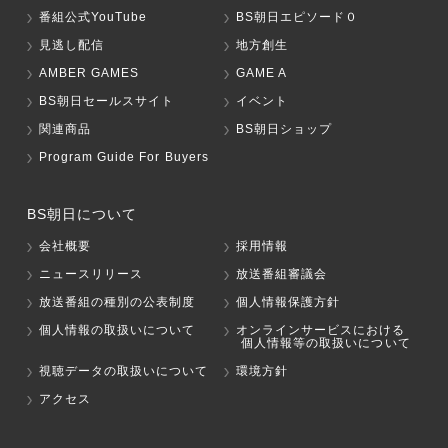
番組公式YouTube
BS朝日エピソード０
見逃し配信
地方創生
AMBER GAMES
GAME A
BS朝日セールスサイト
イベント
関連商品
BS朝日ショップ
Program Guide For Buyers
BS朝日について
会社概要
採用情報
ニュースリリース
放送番組審議会
放送番組の種別の公表制度
個人情報保護方針
個人情報の取扱いについて
オンラインサービスにおける
個人情報等の取扱いについて
視聴データの取扱いについて
環境方針
アクセス