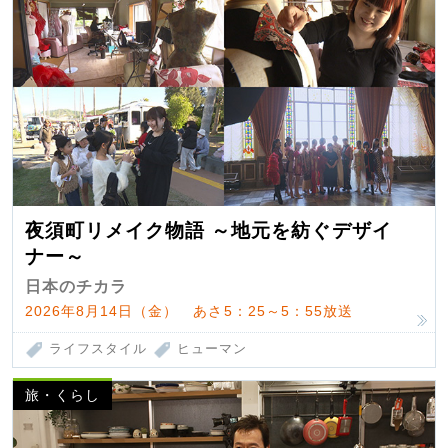
夜須町リメイク物語 ～地元を紡ぐデザイ
ナー～
日本のチカラ
2026年8月14日（金） あさ5：25～5：55放送
ライフスタイル
ヒューマン
旅・くらし