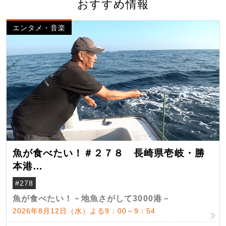
おすすめ情報
エンタメ・音楽
魚が食べたい！＃２７８ 長崎県壱岐・勝
本港
（クロマグロ）
#278
魚が食べたい！－地魚さがして3000港－
2026年8月12日（水）よる9：00～9：54