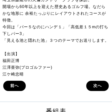
開場から60年以上を迎えた歴史あるゴルフ場。なだら
かな地形に 余裕たっぷりにレイアウトされたコースが
特徴。
今回は「パー５なのにハンデ１」「高低差１５mの打ち
下しパー3」
「見える池と隠れた池」３つのテーマでお送りします。
【出演】
福田正博
江澤亜弥(プロゴルファー)
江ケ崎忠晴
前へ
次へ
番組表