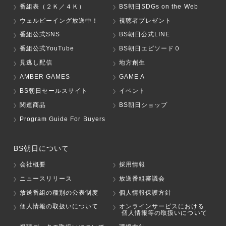
番組表（２Ｋ／４Ｋ）
BS朝日SDGs on the Web
ウェルビーイング放送中！
視聴者プレゼント
番組公式SNS
BS朝日公式LINE
番組公式YouTube
BS朝日エピソード０
見逃し配信
地方創生
AMBER GAMES
GAME A
BS朝日セールスサイト
イベント
関連商品
BS朝日ショップ
Program Guide For Buyers
BS朝日について
会社概要
採用情報
ニュースリリース
放送番組審議会
放送番組の種別の公表制度
個人情報保護方針
個人情報の取扱いについて
オンラインサービスにおける
個人情報等の取扱いについて