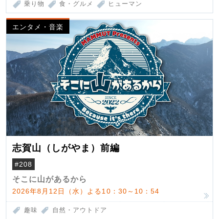
乗り物
食・グルメ
ヒューマン
エンタメ・音楽
志賀山（しがやま）前編
#208
そこに山があるから
2026年8月12日（水）よる10：30～10：54
趣味
自然・アウトドア