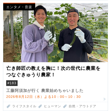
エンタメ・音楽
亡き師匠の教えを胸に！次の世代に農業を
つなぐきゅうり農家！
#183
工藤阿須加が行く 農業始めちゃいました
2026年8月12日（水）よる10：00～10：30
ライフスタイル
ヒューマン
自然・アウトドア