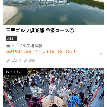
三甲ゴルフ倶楽部 谷汲コース①
#224
極上！ゴルフ場探訪
2026年8月10日（月）よる10：30～10：54
ゴルフ
趣味
旅・くらし