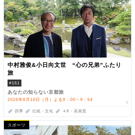
中村雅俊&小日向文世 “心の兄弟”ふたり
旅
#161
あなたの知らない京都旅
2026年8月10日（月）よる9：00～9：54
四季
伝統・文化
４K・高画質
スポーツ