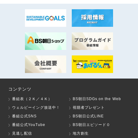
コンテンツ
番組表（２Ｋ／４Ｋ）
BS朝日SDGs on the Web
ウェルビーイング放送中！
視聴者プレゼント
番組公式SNS
BS朝日公式LINE
番組公式YouTube
BS朝日エピソード０
見逃し配信
地方創生