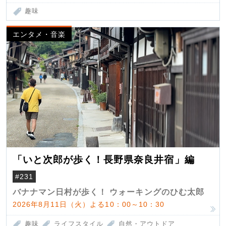
趣味
エンタメ・音楽
「いと次郎が歩く！長野県奈良井宿」編
#231
バナナマン日村が歩く！ ウォーキングのひむ太郎
2026年8月11日（火）よる10：00～10：30
趣味
ライフスタイル
自然・アウトドア