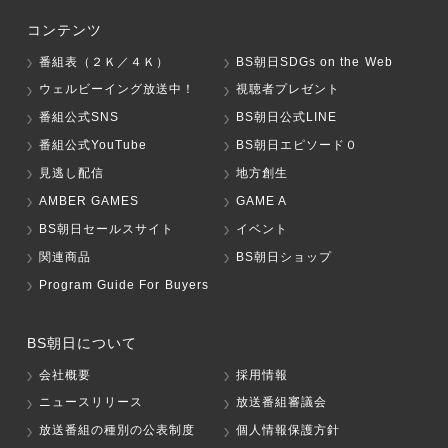
コンテンツ
番組表（２Ｋ／４Ｋ）
BS朝日SDGs on the Web
ウェルビーイング放送中！
視聴者プレゼント
番組公式SNS
BS朝日公式LINE
番組公式YouTube
BS朝日エピソード０
見逃し配信
地方創生
AMBER GAMES
GAME A
BS朝日セールスサイト
イベント
関連商品
BS朝日ショップ
Program Guide For Buyers
BS朝日について
会社概要
採用情報
ニュースリリース
放送番組審議会
放送番組の種別の公表制度
個人情報保護方針