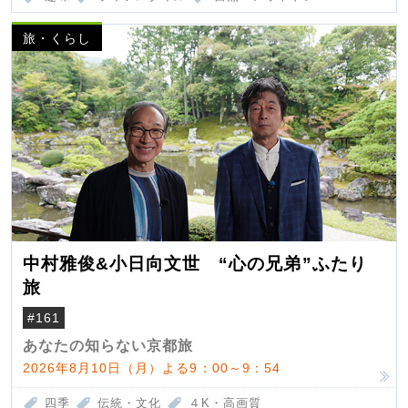
旅・くらし
中村雅俊&小日向文世 “心の兄弟”ふたり
旅
#161
あなたの知らない京都旅
2026年8月10日（月）よる9：00～9：54
四季
伝統・文化
４K・高画質