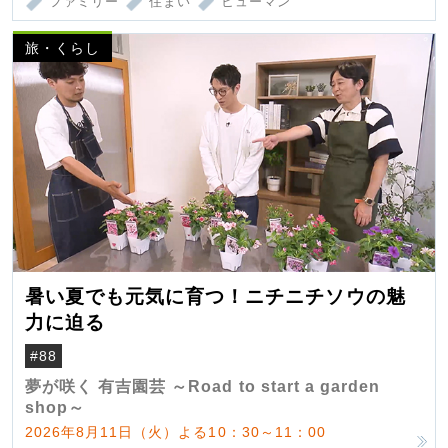
ファミリー
住まい
ヒューマン
旅・くらし
暑い夏でも元気に育つ！ニチニチソウの魅
力に迫る
#88
夢が咲く 有吉園芸 ～Road to start a garden
shop～
2026年8月11日（火）よる10：30～11：00