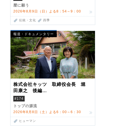
暦に願う
2026年8月9日（日）よる8：54～9：00
伝統・文化
四季
報道・ドキュメンタリー
株式会社キッツ 取締役会長 堀
田康之 後編
米国駐在でも浮かんだ八ヶ岳 山
#174
小屋を営んだ父母
トップの源流
2026年8月8日（土）よる6：00～6：30
ヒューマン