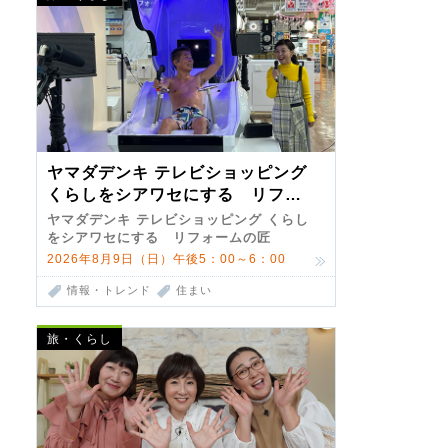
ヤマダデンキ テレビショッピング
くらしをシアワセにする リフォ
ームの匠 第7弾
ヤマダデンキ テレビショッピング くらし
をシアワセにする リフォームの匠
2026年8月9日（日）午後5：00～6：00
情報・トレンド
住まい
旅・くらし