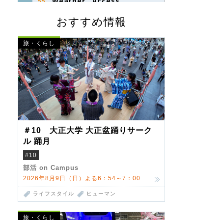
おすすめ情報
旅・くらし
＃10 大正大学 大正盆踊りサーク
ル 踊月
#10
部活 on Campus
2026年8月9日（日）よる6：54～7：00
ライフスタイル
ヒューマン
旅・くらし