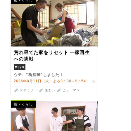
旅・くらし
荒れ果てた家をリセット 一家再生
への挑戦
#320
ウチ、“断捨離”しました！
2026年8月11日（火）よる9：00～9：54
ファミリー
住まい
ヒューマン
旅・くらし