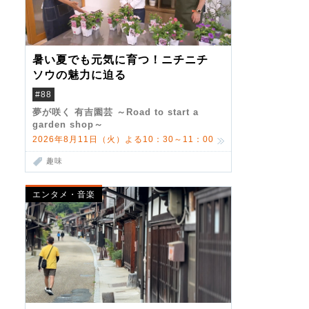
暑い夏でも元気に育つ！ニチニチ
ソウの魅力に迫る
#88
夢が咲く 有吉園芸 ～Road to start a
garden shop～
2026年8月11日（火）よる10：30～11：00
趣味
エンタメ・音楽