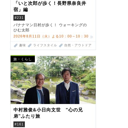
「いと次郎が歩く！長野県奈良井
宿」編
#231
バナナマン日村が歩く！ ウォーキングの
ひむ太郎
2026年8月11日（火）よる10：00～10：30
趣味
ライフスタイル
自然・アウトドア
旅・くらし
中村雅俊&小日向文世 “心の兄
弟”ふたり旅
#161