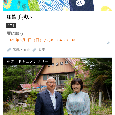
注染手拭い
#71
暦に願う
2026年8月9日（日）よる8：54～9：00
伝統・文化
四季
報道・ドキュメンタリー