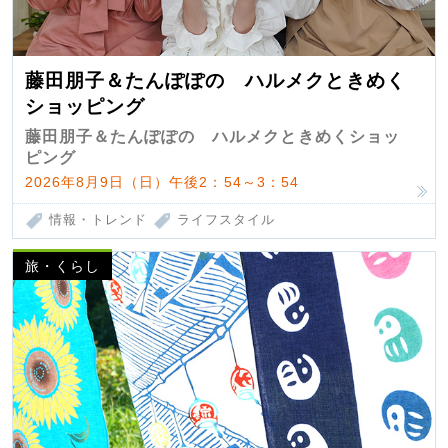
藤田朋子＆たんぽぽの ハルメクときめく
ショッピング
藤田朋子＆たんぽぽの ハルメクときめくショッ
ピング
2026年8月9日（日）午後2：54～3：54
情報・トレンド
ライフスタイル
旅・くらし