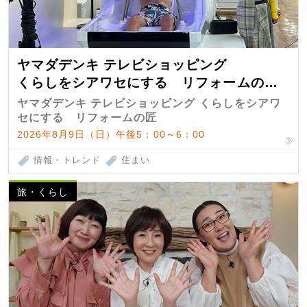
ヤマダデンキ テレビショッピング
くらしをシアワセにする リフォームの
匠 第7弾
ヤマダデンキ テレビショッピング くらしをシアワ
セにする リフォームの匠
2026年8月9日（日）午後5：00～6：00
情報・トレンド
住まい
旅・くらし