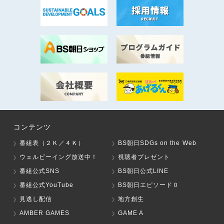
コンテンツ
番組表（２Ｋ／４Ｋ）
BS朝日SDGs on the Web
ウェルビーイング放送中！
視聴者プレゼント
番組公式SNS
BS朝日公式LINE
番組公式YouTube
BS朝日エピソード０
見逃し配信
地方創生
AMBER GAMES
GAME A