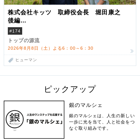
株式会社キッツ 取締役会長 堀田康之
後編
米国駐在でも浮かんだ八ヶ岳 山小屋を営
#174
んだ父母
トップの源流
2026年8月8日（土）よる6：00～6：30
ヒューマン
ピックアップ
銀のマルシェ
銀のマルシェは、人生の新しい
一歩に光を当て、人と社会をつ
なぐ取り組みです。