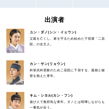
出演者
ユン・ダノ
(シン・イェウン)
父親を亡くし、家を守るため始めた下宿屋「二花
院」の女主人。
カン・サン
(リョウン)
科挙武科受験のため二花院に下宿する、孤独と秘
密を抱えた青年。
キム・シヨル
(カン・フン)
遊び人で無邪気な青年。ダノとは喧嘩しながらも
一番気が合う。