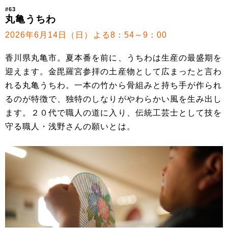
#63
丸亀うちわ
2026年6月14日（日）よる8：54～9：00
香川県丸亀市。夏本番を前に、うちわは生産の最盛期を
迎えます。金毘羅宮参拝の土産物として広まったと言わ
れる丸亀うちわ。一本の竹から骨組みと持ち手が作られ
るのが特徴で、独特のしなりがやわらかい風を生み出し
ます。２０代で職人の道に入り、伝統工芸士として技を
守る職人・浅野さんの願いとは。