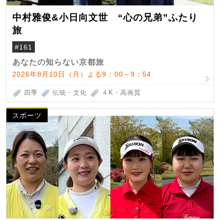
中村雅俊&小日向文世 “心の兄弟”ふたり
旅
#161
あなたの知らない京都旅
2026年8月10日（月）よる9：00～9：54
四季
伝統・文化
４K・高画質
スポーツ