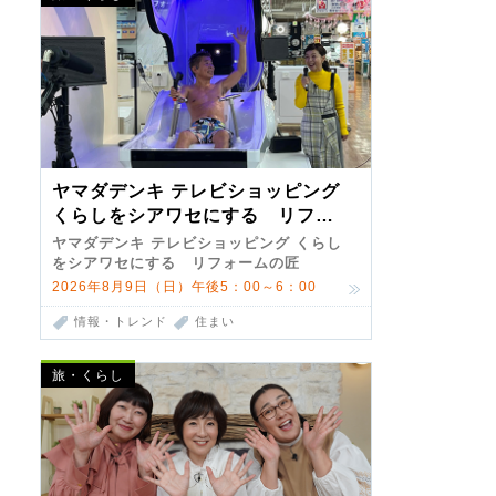
ヤマダデンキ テレビショッピング
くらしをシアワセにする リフォ
ームの匠 第7弾
ヤマダデンキ テレビショッピング くらし
をシアワセにする リフォームの匠
2026年8月9日（日）午後5：00～6：00
情報・トレンド
住まい
旅・くらし