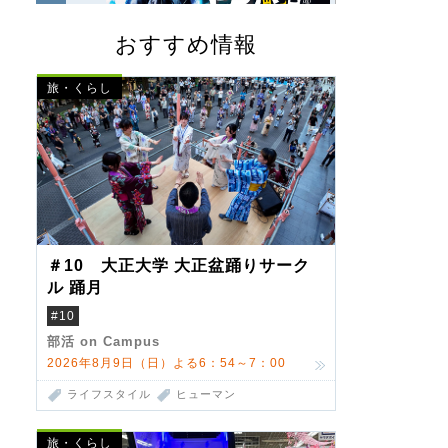
おすすめ情報
旅・くらし
＃10 大正大学 大正盆踊りサーク
ル 踊月
#10
部活 on Campus
2026年8月9日（日）よる6：54～7：00
ライフスタイル
ヒューマン
旅・くらし