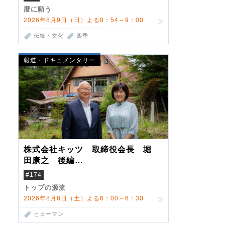
暦に願う
2026年8月9日（日）よる8：54～9：00
伝統・文化
四季
報道・ドキュメンタリー
株式会社キッツ 取締役会長 堀
田康之 後編
米国駐在でも浮かんだ八ヶ岳 山
#174
小屋を営んだ父母
トップの源流
2026年8月8日（土）よる6：00～6：30
ヒューマン