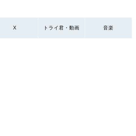
X
トライ君・動画
音楽