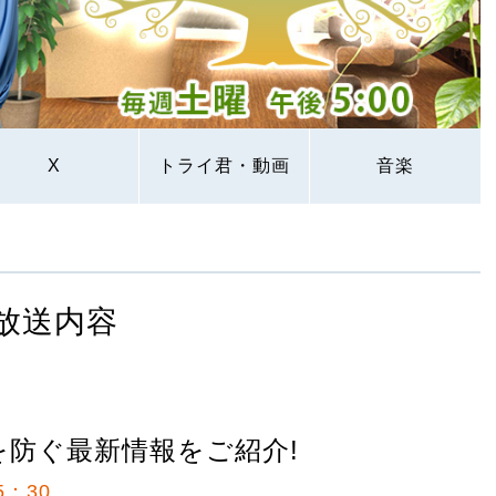
X
トライ君・動画
音楽
放送内容
を防ぐ最新情報をご紹介!
5：30