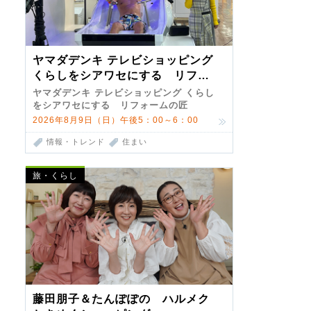
ヤマダデンキ テレビショッピング
くらしをシアワセにする リフォ
ームの匠 第7弾
ヤマダデンキ テレビショッピング くらし
をシアワセにする リフォームの匠
2026年8月9日（日）午後5：00～6：00
情報・トレンド
住まい
旅・くらし
藤田朋子＆たんぽぽの ハルメク