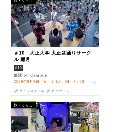
旅・くらし
＃10 大正大学 大正盆踊りサーク
ル 踊月
#10
部活 on Campus
2026年8月9日（日）よる6：54～7：00
ライフスタイル
ヒューマン
旅・くらし