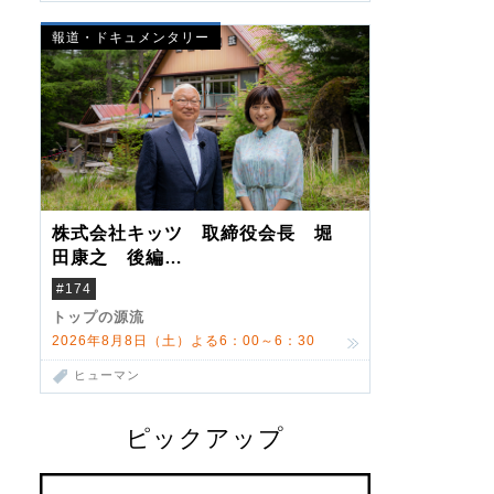
報道・ドキュメンタリー
株式会社キッツ 取締役会長 堀
田康之 後編
米国駐在でも浮かんだ八ヶ岳 山
#174
小屋を営んだ父母
トップの源流
2026年8月8日（土）よる6：00～6：30
ヒューマン
ピックアップ