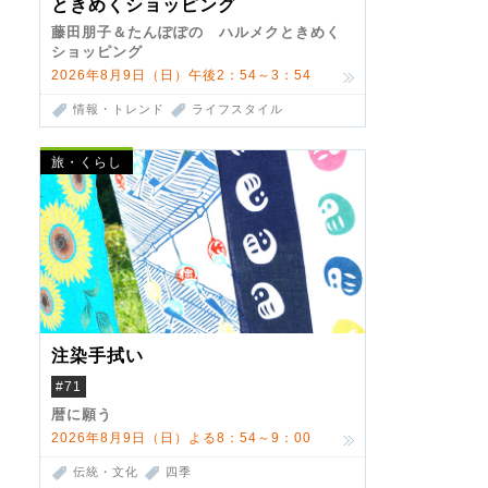
ときめくショッピング
藤田朋子＆たんぽぽの ハルメクときめく
ショッピング
2026年8月9日（日）午後2：54～3：54
情報・トレンド
ライフスタイル
旅・くらし
注染手拭い
#71
暦に願う
2026年8月9日（日）よる8：54～9：00
伝統・文化
四季