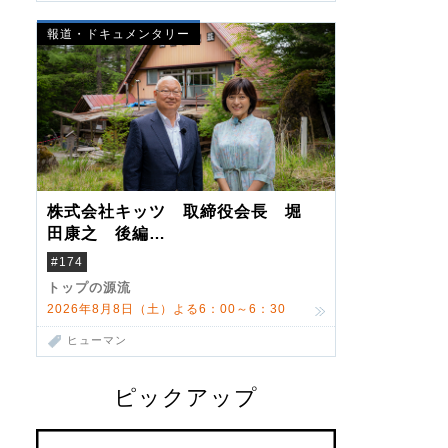
報道・ドキュメンタリー
株式会社キッツ 取締役会長 堀
田康之 後編
米国駐在でも浮かんだ八ヶ岳 山
#174
小屋を営んだ父母
トップの源流
2026年8月8日（土）よる6：00～6：30
ヒューマン
ピックアップ