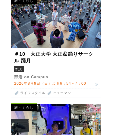
旅・くらし
＃10 大正大学 大正盆踊りサーク
ル 踊月
#10
部活 on Campus
2026年8月9日（日）よる6：54～7：00
ライフスタイル
ヒューマン
旅・くらし