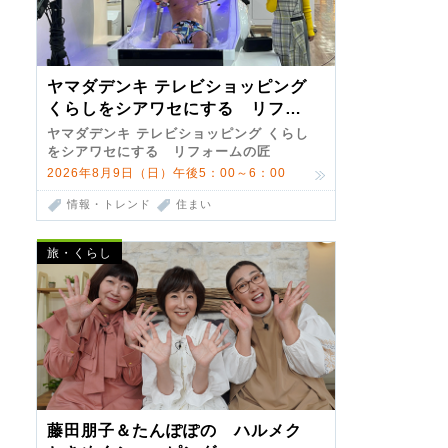
ヤマダデンキ テレビショッピング
くらしをシアワセにする リフォ
ームの匠 第7弾
ヤマダデンキ テレビショッピング くらし
をシアワセにする リフォームの匠
2026年8月9日（日）午後5：00～6：00
情報・トレンド
住まい
旅・くらし
藤田朋子＆たんぽぽの ハルメク