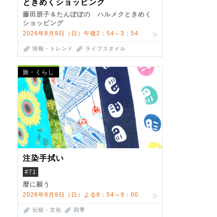
ときめくショッピング
藤田朋子＆たんぽぽの ハルメクときめく
ショッピング
2026年8月9日（日）午後2：54～3：54
情報・トレンド
ライフスタイル
旅・くらし
注染手拭い
#71
暦に願う
2026年8月9日（日）よる8：54～9：00
伝統・文化
四季