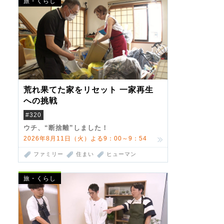
旅・くらし
荒れ果てた家をリセット 一家再生
への挑戦
#320
ウチ、“断捨離”しました！
2026年8月11日（火）よる9：00～9：54
ファミリー
住まい
ヒューマン
旅・くらし