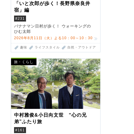
「いと次郎が歩く！長野県奈良井
宿」編
#231
バナナマン日村が歩く！ ウォーキングの
ひむ太郎
2026年8月11日（火）よる10：00～10：30
趣味
ライフスタイル
自然・アウトドア
旅・くらし
中村雅俊&小日向文世 “心の兄
弟”ふたり旅
#161