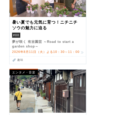
暑い夏でも元気に育つ！ニチニチ
ソウの魅力に迫る
#88
夢が咲く 有吉園芸 ～Road to start a
garden shop～
2026年8月11日（火）よる10：30～11：00
趣味
エンタメ・音楽