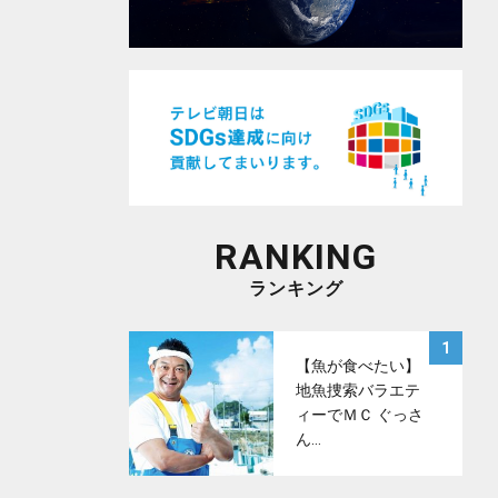
RANKING
ランキング
サムネイル
1
【魚が食べたい】
地魚捜索バラエテ
ィーでＭＣ ぐっさ
ん…