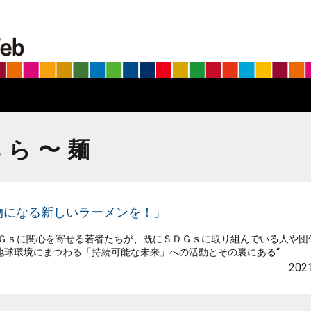
BS朝日SDGs on the Web
あら〜麺
物になる新しいラーメンを！」
ＤＧｓに関心を寄せる若者たちが、既にＳＤＧｓに取り組んでいる人や団
環境にまつわる「持続可能な未来」への活動とその裏にある“...
2021