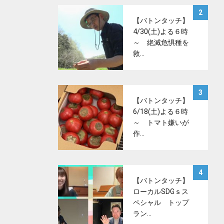
サムネイル
2
【バトンタッチ】
4/30(土)よる６時
～ 絶滅危惧種を
救…
サムネイル
3
【バトンタッチ】
6/18(土)よる６時
～ トマト嫌いが
作…
サムネイル
4
【バトンタッチ】
ローカルSDGｓス
ペシャル トップ
ラン…