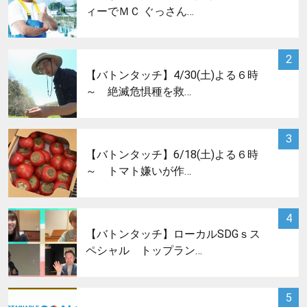
ィーでＭＣ ぐっさん…
サムネイル
2
【バトンタッチ】4/30(土)よる６時
～ 絶滅危惧種を救…
サムネイル
3
【バトンタッチ】6/18(土)よる６時
～ トマト嫌いが作…
サムネイル
4
【バトンタッチ】ローカルSDGｓス
ペシャル トップラン…
サムネイル
5