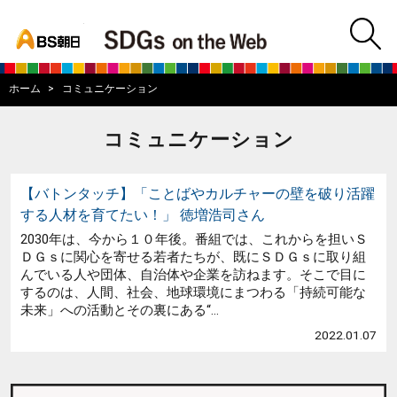
bs asahi
m
BS朝日SDGs on
ホーム
コミュニケーション
コミュニケーション
【バトンタッチ】「ことばやカルチャーの壁を破り活躍
する人材を育てたい！」 徳増浩司さん
2030年は、今から１０年後。番組では、これからを担いＳ
ＤＧｓに関心を寄せる若者たちが、既にＳＤＧｓに取り組
んでいる人や団体、自治体や企業を訪ねます。そこで目に
するのは、人間、社会、地球環境にまつわる「持続可能な
未来」への活動とその裏にある“...
2022.01.07