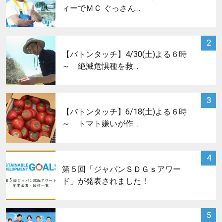
ィーでＭＣ ぐっさん…
サムネイル
2
【バトンタッチ】4/30(土)よる６時
～ 絶滅危惧種を救…
サムネイル
3
【バトンタッチ】6/18(土)よる６時
～ トマト嫌いが作…
サムネイル
4
第５回「ジャパンＳＤＧｓアワー
ド」が発表されました！
サムネイル
5