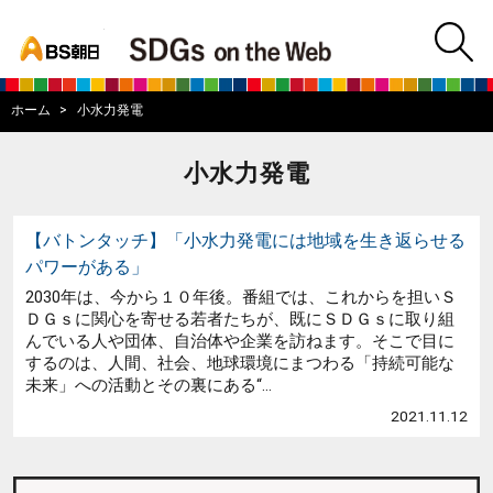
bs asahi
m
BS朝日SDGs on
ホーム
小水力発電
小水力発電
【バトンタッチ】「小水力発電には地域を生き返らせる
パワーがある」
2030年は、今から１０年後。番組では、これからを担いＳ
ＤＧｓに関心を寄せる若者たちが、既にＳＤＧｓに取り組
んでいる人や団体、自治体や企業を訪ねます。そこで目に
するのは、人間、社会、地球環境にまつわる「持続可能な
未来」への活動とその裏にある“...
2021.11.12