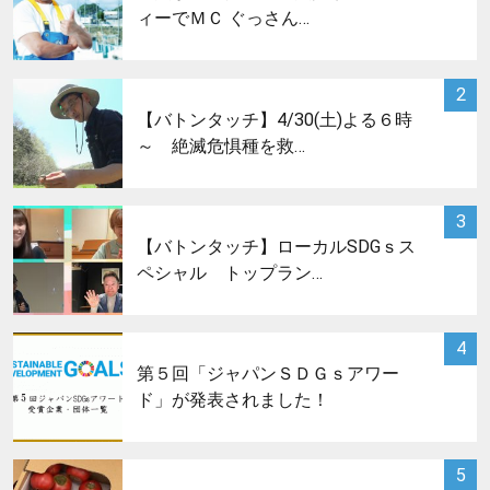
ィーでＭＣ ぐっさん…
サムネイル
2
【バトンタッチ】4/30(土)よる６時
～ 絶滅危惧種を救…
サムネイル
3
【バトンタッチ】ローカルSDGｓス
ペシャル トップラン…
サムネイル
4
第５回「ジャパンＳＤＧｓアワー
ド」が発表されました！
サムネイル
5