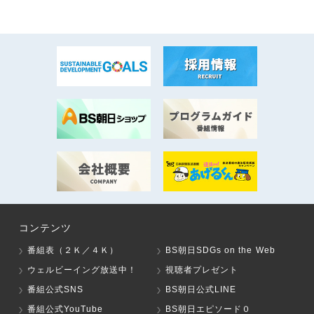
コンテンツ
番組表（２Ｋ／４Ｋ）
BS朝日SDGs on the Web
ウェルビーイング放送中！
視聴者プレゼント
番組公式SNS
BS朝日公式LINE
番組公式YouTube
BS朝日エピソード０