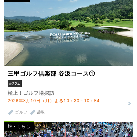
三甲ゴルフ倶楽部 谷汲コース①
#224
極上！ゴルフ場探訪
2026年8月10日（月）よる10：30～10：54
ゴルフ
趣味
旅・くらし