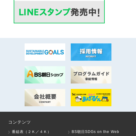
コンテンツ
番組表（２Ｋ／４Ｋ）
BS朝日SDGs on the Web