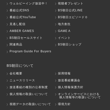
ウェルビーイング放送中！
視聴者プレゼント
番組公式SNS
BS朝日公式LINE
番組公式YouTube
BS朝日エピソード０
見逃し配信
地方創生
AMBER GAMES
GAME A
BS朝日セールスサイト
イベント
関連商品
BS朝日ショップ
Program Guide For Buyers
BS朝日について
会社概要
採用情報
ニュースリリース
放送番組審議会
放送番組の種別の公表制度
個人情報保護方針
個人情報の取扱いについて
オンラインサービスにおける
個人情報等の取扱いについて
視聴データの取扱いについて
環境方針