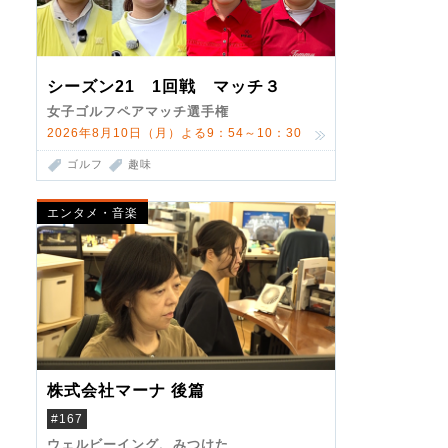
シーズン21 1回戦 マッチ３
女子ゴルフペアマッチ選手権
2026年8月10日（月）よる9：54～10：30
ゴルフ
趣味
エンタメ・音楽
株式会社マーナ 後篇
#167
ウェルビーイング、みつけた