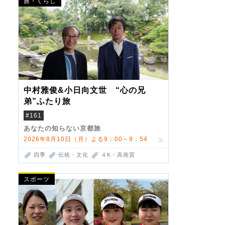
旅・くらし
中村雅俊&小日向文世 “心の兄
弟”ふたり旅
#161
あなたの知らない京都旅
2026年8月10日（月）よる9：00～9：54
四季
伝統・文化
４K・高画質
スポーツ