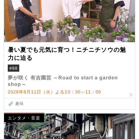
暑い夏でも元気に育つ！ニチニチソウの魅
力に迫る
#88
夢が咲く 有吉園芸 ～Road to start a garden
shop～
2026年8月11日（火）よる10：30～11：00
趣味
エンタメ・音楽