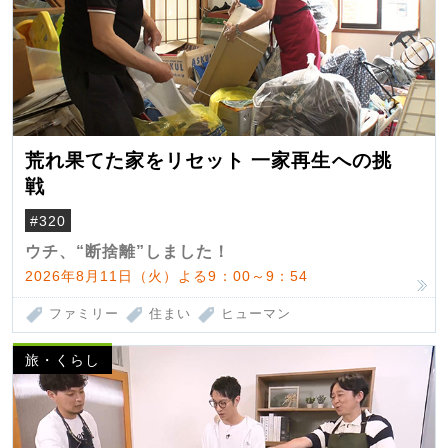
荒れ果てた家をリセット 一家再生への挑
戦
#320
ウチ、“断捨離”しました！
2026年8月11日（火）よる9：00～9：54
ファミリー
住まい
ヒューマン
旅・くらし