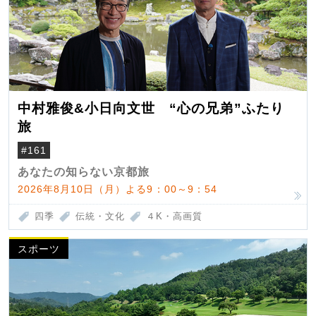
中村雅俊&小日向文世 “心の兄弟”ふたり
旅
#161
あなたの知らない京都旅
2026年8月10日（月）よる9：00～9：54
四季
伝統・文化
４K・高画質
スポーツ