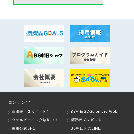
コンテンツ
番組表（２Ｋ／４Ｋ）
BS朝日SDGs on the Web
ウェルビーイング放送中！
視聴者プレゼント
番組公式SNS
BS朝日公式LINE