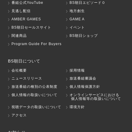
番組公式YouTube
BS朝日エピソード０
見逃し配信
地方創生
AMBER GAMES
GAME A
BS朝日セールスサイト
イベント
関連商品
BS朝日ショップ
Program Guide For Buyers
BS朝日について
会社概要
採用情報
ニュースリリース
放送番組審議会
放送番組の種別の公表制度
個人情報保護方針
個人情報の取扱いについて
オンラインサービスにおける
個人情報等の取扱いについて
視聴データの取扱いについて
環境方針
アクセス