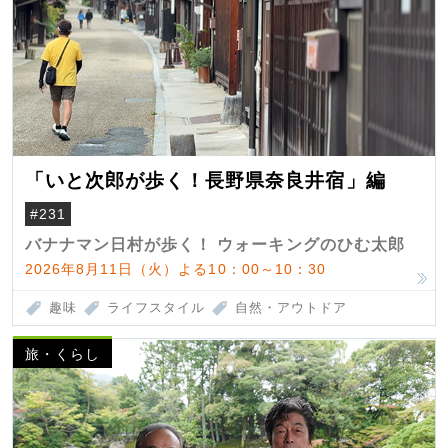
「いと次郎が歩く！長野県奈良井宿」編
#231
バナナマン日村が歩く！ ウォーキングのひむ太郎
2026年8月11日（火）よる10：00～10：30
趣味
ライフスタイル
自然・アウトドア
旅・くらし