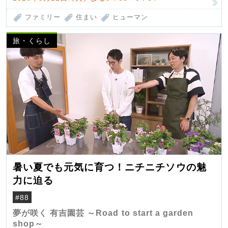
ファミリー
住まい
ヒューマン
旅・くらし
暑い夏でも元気に育つ！ニチニチソウの魅
力に迫る
#88
夢が咲く 有吉園芸 ～Road to start a garden
shop～