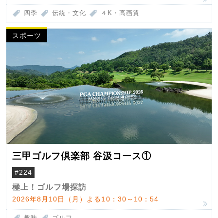
四季
伝統・文化
４K・高画質
スポーツ
三甲ゴルフ倶楽部 谷汲コース①
#224
極上！ゴルフ場探訪
2026年8月10日（月）よる10：30～10：54
趣味
ゴルフ