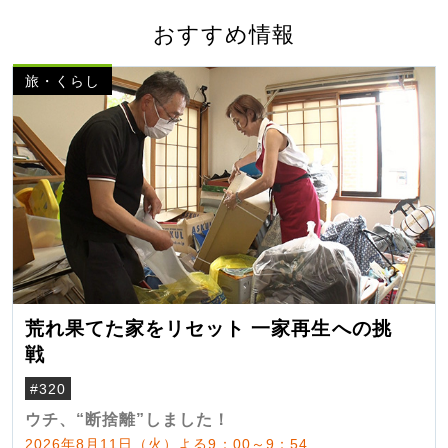
おすすめ情報
旅・くらし
荒れ果てた家をリセット 一家再生への挑
戦
#320
ウチ、“断捨離”しました！
2026年8月11日（火）よる9：00～9：54