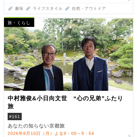
趣味
ライフスタイル
自然・アウトドア
旅・くらし
中村雅俊&小日向文世 “心の兄弟”ふたり
旅
#161
あなたの知らない京都旅
2026年8月10日（月）よる9：00～9：54