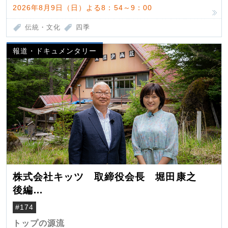
2026年8月9日（日）よる8：54～9：00
伝統・文化
四季
報道・ドキュメンタリー
株式会社キッツ 取締役会長 堀田康之
後編
米国駐在でも浮かんだ八ヶ岳 山小屋を営
#174
んだ父母
トップの源流