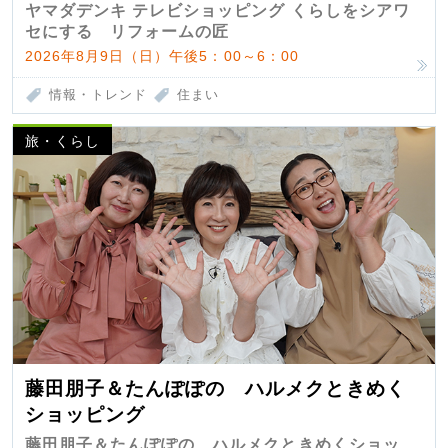
匠 第7弾
ヤマダデンキ テレビショッピング くらしをシアワ
セにする リフォームの匠
2026年8月9日（日）午後5：00～6：00
情報・トレンド
住まい
旅・くらし
藤田朋子＆たんぽぽの ハルメクときめく
ショッピング
藤田朋子＆たんぽぽの ハルメクときめくショッ