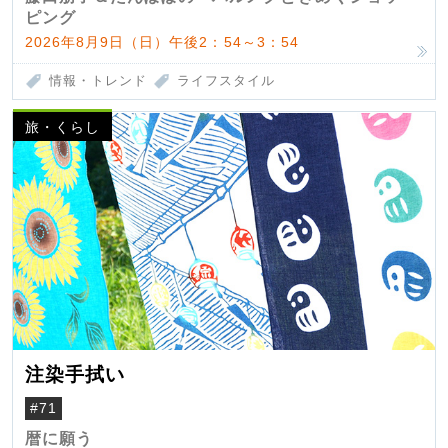
ピング
2026年8月9日（日）午後2：54～3：54
情報・トレンド
ライフスタイル
旅・くらし
注染手拭い
#71
暦に願う