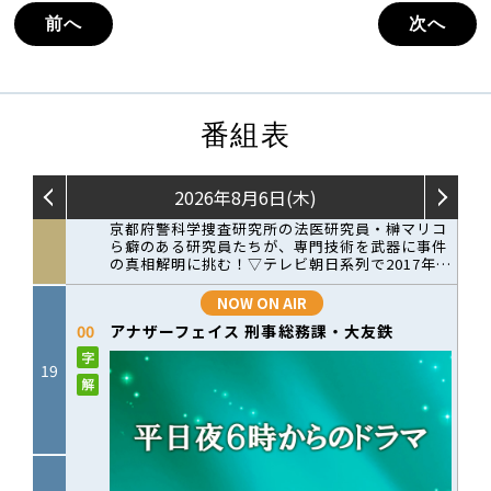
前へ
次へ
番組表