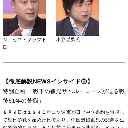
ジョセフ・クラフト
小谷哲男氏
氏
【徹底解説NEWSインサイド②】
特別企画 「戦下の孤児サヘル・ローズが辿る戦
後81年の苦悩」
８月９日は１９４５年にソ連軍が日ソ中立条約を無視し
て対日参戦を始めた日であり、中国残留孤児の悲劇を生
む象徴的な日だ。８１年前に始まった悲劇を、イラン・