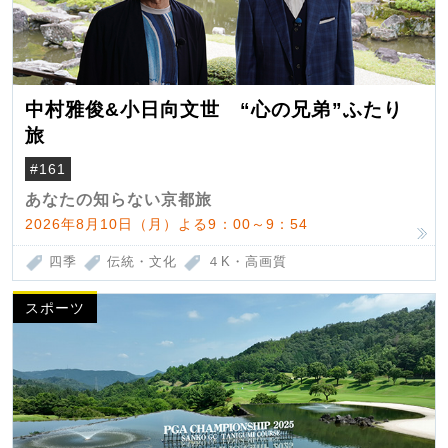
中村雅俊&小日向文世 “心の兄弟”ふたり
旅
#161
あなたの知らない京都旅
2026年8月10日（月）よる9：00～9：54
四季
伝統・文化
４K・高画質
スポーツ