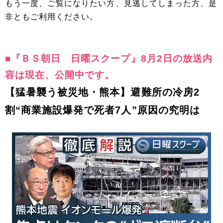
もう一度、ご覧になりたい方、見逃してしまった方、是
非ともご利用ください。
■『ＢＳ朝日 日曜スクープ』8月2日の放送内
容は現在、公開中です。
【猛暑襲う被災地・熊本】避難所の冷房2
割“商業施設爆発で死者7人”原因の究明は