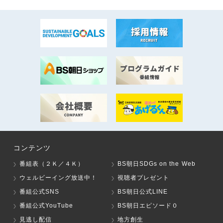
コンテンツ
番組表（２Ｋ／４Ｋ）
BS朝日SDGs on the Web
ウェルビーイング放送中！
視聴者プレゼント
番組公式SNS
BS朝日公式LINE
番組公式YouTube
BS朝日エピソード０
見逃し配信
地方創生