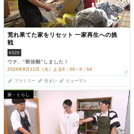
荒れ果てた家をリセット 一家再生への挑
戦
#320
ウチ、“断捨離”しました！
2026年8月11日（火）よる9：00～9：54
ファミリー
住まい
ヒューマン
旅・くらし