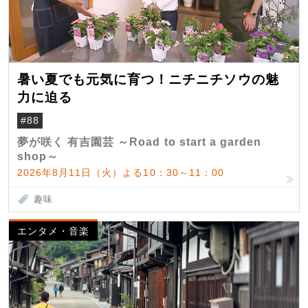
暑い夏でも元気に育つ！ニチニチソウの魅
力に迫る
#88
夢が咲く 有吉園芸 ～Road to start a garden
shop～
2026年8月11日（火）よる10：30～11：00
趣味
エンタメ・音楽