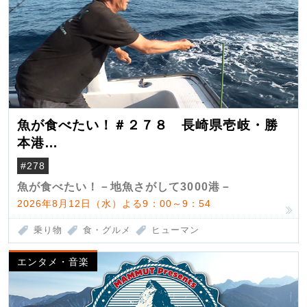
魚が食べたい！＃２７８ 長崎県壱岐・勝
本港
（クロマグロ）
#278
魚が食べたい！－地魚さがして3000港－
2026年8月12日（水）よる9：00～9：54
乗り物
食・グルメ
ヒューマン
エンタメ・音楽