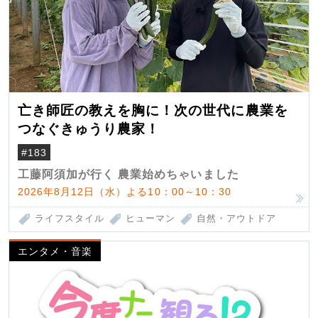
亡き師匠の教えを胸に！次の世代に農業を
つなぐきゅうり農家！
#183
工藤阿須加が行く 農業始めちゃいました
2026年8月12日（水）よる10：00～10：30
ライフスタイル
ヒューマン
自然・アウトドア
エンタメ・音楽