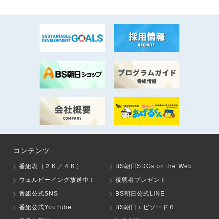
コンテンツ
番組表（２Ｋ／４Ｋ）
BS朝日SDGs on the Web
ウェルビーイング放送中！
視聴者プレゼント
番組公式SNS
BS朝日公式LINE
番組公式YouTube
BS朝日エピソード０