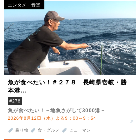
エンタメ・音楽
魚が食べたい！＃２７８ 長崎県壱岐・勝
本港
（クロマグロ）
#278
魚が食べたい！－地魚さがして3000港－
2026年8月12日（水）よる9：00～9：54
乗り物
食・グルメ
ヒューマン