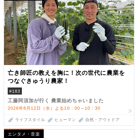
亡き師匠の教えを胸に！次の世代に農業を
つなぐきゅうり農家！
#183
工藤阿須加が行く 農業始めちゃいました
2026年8月12日（水）よる10：00～10：30
ライフスタイル
ヒューマン
自然・アウトドア
エンタメ・音楽