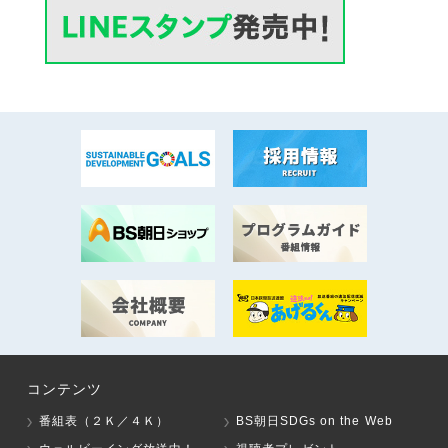
コンテンツ
番組表（２Ｋ／４Ｋ）
BS朝日SDGs on the Web