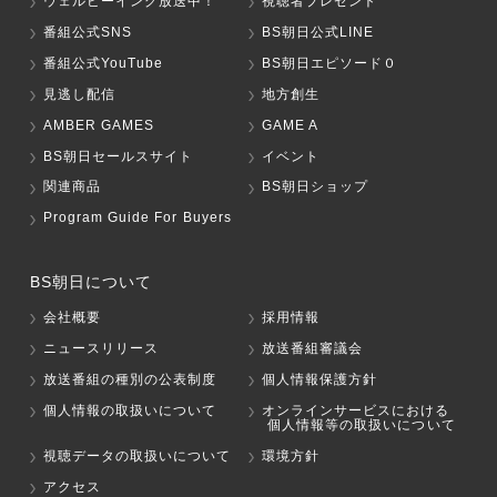
ウェルビーイング放送中！
視聴者プレゼント
番組公式SNS
BS朝日公式LINE
番組公式YouTube
BS朝日エピソード０
見逃し配信
地方創生
AMBER GAMES
GAME A
BS朝日セールスサイト
イベント
関連商品
BS朝日ショップ
Program Guide For Buyers
BS朝日について
会社概要
採用情報
ニュースリリース
放送番組審議会
放送番組の種別の公表制度
個人情報保護方針
個人情報の取扱いについて
オンラインサービスにおける
個人情報等の取扱いについて
視聴データの取扱いについて
環境方針
アクセス