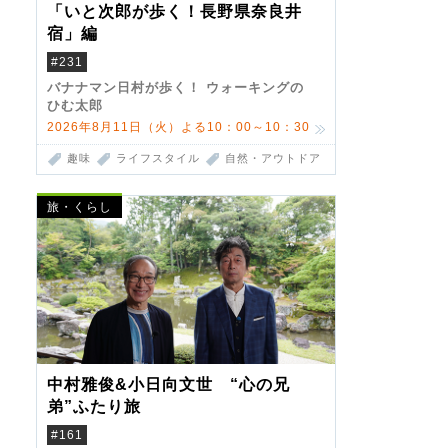
「いと次郎が歩く！長野県奈良井
宿」編
#231
バナナマン日村が歩く！ ウォーキングの
ひむ太郎
2026年8月11日（火）よる10：00～10：30
趣味
ライフスタイル
自然・アウトドア
旅・くらし
中村雅俊&小日向文世 “心の兄
弟”ふたり旅
#161