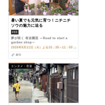
暑い夏でも元気に育つ！ニチニチ
ソウの魅力に迫る
#88
夢が咲く 有吉園芸 ～Road to start a
garden shop～
2026年8月11日（火）よる10：30～11：00
趣味
エンタメ・音楽