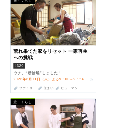
旅・くらし
荒れ果てた家をリセット 一家再生
への挑戦
#320
ウチ、“断捨離”しました！
2026年8月11日（火）よる9：00～9：54
ファミリー
住まい
ヒューマン
旅・くらし