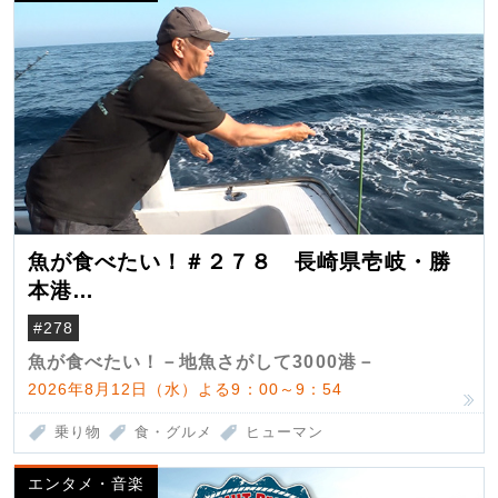
魚が食べたい！＃２７８ 長崎県壱岐・勝
本港
（クロマグロ）
#278
魚が食べたい！－地魚さがして3000港－
2026年8月12日（水）よる9：00～9：54
乗り物
食・グルメ
ヒューマン
エンタメ・音楽