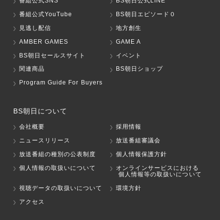
番組公式SNS
BS朝日公式LINE
番組公式YouTube
BS朝日エピソード０
見逃し配信
地方創生
AMBER GAMES
GAME A
BS朝日セールスサイト
イベント
関連商品
BS朝日ショップ
Program Guide For Buyers
BS朝日について
会社概要
採用情報
ニュースリリース
放送番組審議会
放送番組の種別の公表制度
個人情報保護方針
個人情報の取扱いについて
オンラインサービスにおける
個人情報等の取扱いについて
視聴データの取扱いについて
環境方針
アクセス