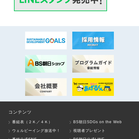
コンテンツ
番組表（２Ｋ／４Ｋ）
BS朝日SDGs on the Web
ウェルビーイング放送中！
視聴者プレゼント