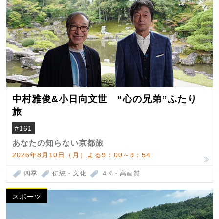
中村雅俊&小日向文世 “心の兄弟”ふたり
旅
#161
あなたの知らない京都旅
2026年8月10日（月）よる9：00～9：54
四季
伝統・文化
４K・高画質
スポーツ