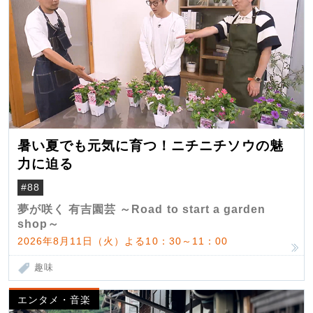
暑い夏でも元気に育つ！ニチニチソウの魅
力に迫る
#88
夢が咲く 有吉園芸 ～Road to start a garden
shop～
2026年8月11日（火）よる10：30～11：00
趣味
エンタメ・音楽