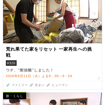
荒れ果てた家をリセット 一家再生への挑
戦
#320
ウチ、“断捨離”しました！
2026年8月11日（火）よる9：00～9：54
ファミリー
住まい
ヒューマン
旅・くらし