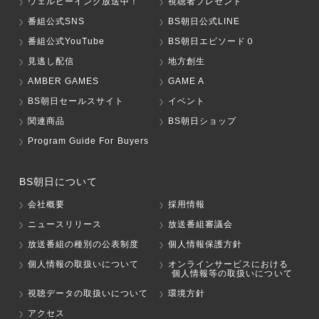
ウェルビーイング放送中！
視聴者プレゼント
番組公式SNS
BS朝日公式LINE
番組公式YouTube
BS朝日エピソード０
見逃し配信
地方創生
AMBER GAMES
GAME A
BS朝日セールスサイト
イベント
関連商品
BS朝日ショップ
Program Guide For Buyers
BS朝日について
会社概要
採用情報
ニュースリリース
放送番組審議会
放送番組の種別の公表制度
個人情報保護方針
個人情報の取扱いについて
オンラインサービスにおける
個人情報等の取扱いについて
視聴データの取扱いについて
環境方針
アクセス