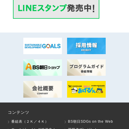
コンテンツ
番組表（２Ｋ／４Ｋ）
BS朝日SDGs on the Web