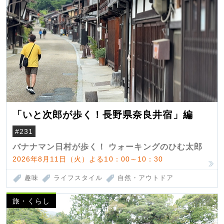
「いと次郎が歩く！長野県奈良井宿」編
#231
バナナマン日村が歩く！ ウォーキングのひむ太郎
2026年8月11日（火）よる10：00～10：30
趣味
ライフスタイル
自然・アウトドア
旅・くらし