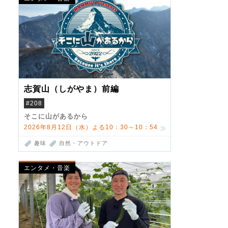
志賀山（しがやま）前編
#208
そこに山があるから
2026年8月12日（水）よる10：30～10：54
趣味
自然・アウトドア
エンタメ・音楽