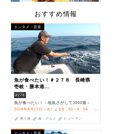
おすすめ情報
エンタメ・音楽
魚が食べたい！＃２７８ 長崎県
壱岐・勝本港
（クロマグロ）
#278
魚が食べたい！－地魚さがして3000港－
2026年8月12日（水）よる9：00～9：54
乗り物
食・グルメ
ヒューマン
エンタメ・音楽