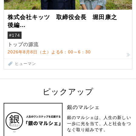
株式会社キッツ 取締役会長 堀田康之
後編
米国駐在でも浮かんだ八ヶ岳 山小屋を営
#174
んだ父母
トップの源流
2026年8月8日（土）よる6：00～6：30
ヒューマン
ピックアップ
銀のマルシェ
銀のマルシェは、人生の新しい
一歩に光を当て、人と社会をつ
なぐ取り組みです。