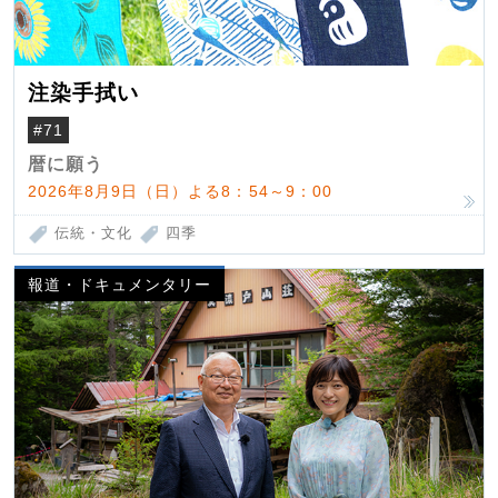
注染手拭い
#71
暦に願う
2026年8月9日（日）よる8：54～9：00
伝統・文化
四季
報道・ドキュメンタリー