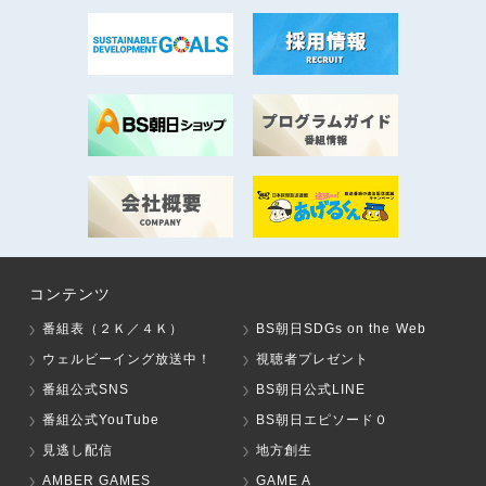
コンテンツ
番組表（２Ｋ／４Ｋ）
BS朝日SDGs on the Web
ウェルビーイング放送中！
視聴者プレゼント
番組公式SNS
BS朝日公式LINE
番組公式YouTube
BS朝日エピソード０
見逃し配信
地方創生
AMBER GAMES
GAME A