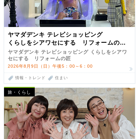
ヤマダデンキ テレビショッピング
くらしをシアワセにする リフォームの
匠 第7弾
ヤマダデンキ テレビショッピング くらしをシアワ
セにする リフォームの匠
2026年8月9日（日）午後5：00～6：00
情報・トレンド
住まい
旅・くらし