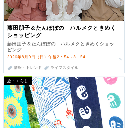
藤田朋子＆たんぽぽの ハルメクときめく
ショッピング
藤田朋子＆たんぽぽの ハルメクときめくショッ
ピング
2026年8月9日（日）午後2：54～3：54
情報・トレンド
ライフスタイル
旅・くらし