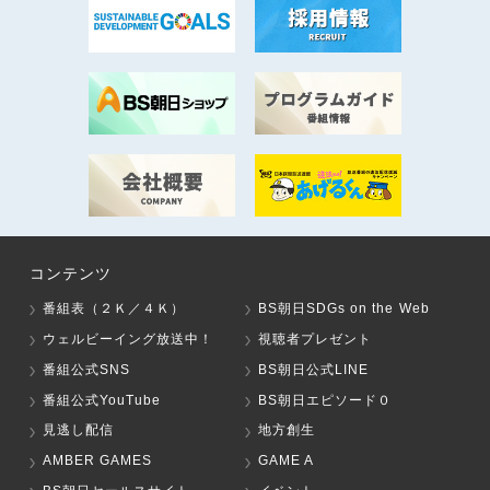
コンテンツ
番組表（２Ｋ／４Ｋ）
BS朝日SDGs on the Web
ウェルビーイング放送中！
視聴者プレゼント
番組公式SNS
BS朝日公式LINE
番組公式YouTube
BS朝日エピソード０
見逃し配信
地方創生
AMBER GAMES
GAME A