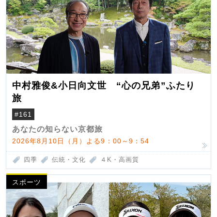
中村雅俊&小日向文世 “心の兄弟”ふたり
旅
#161
あなたの知らない京都旅
2026年8月10日（月）よる9：00～9：54
四季
伝統・文化
４K・高画質
スポーツ