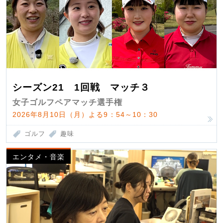
シーズン21 1回戦 マッチ３
女子ゴルフペアマッチ選手権
2026年8月10日（月）よる9：54～10：30
ゴルフ
趣味
エンタメ・音楽