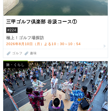
三甲ゴルフ倶楽部 谷汲コース①
#224
極上！ゴルフ場探訪
2026年8月10日（月）よる10：30～10：54
ゴルフ
趣味
旅・くらし