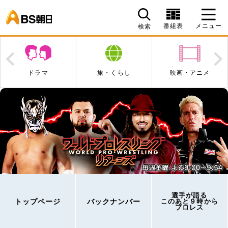
BS朝日
番組表
メニュー
検索
Prev
N
ドラマ
旅・くらし
映画・アニメ
選手が語る
トップページ
バックナンバー
このあと９時から
プロレス