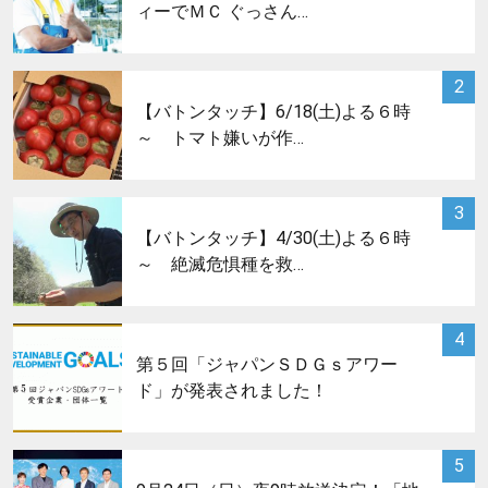
ィーでＭＣ ぐっさん…
サムネイル
2
【バトンタッチ】6/18(土)よる６時
～ トマト嫌いが作…
サムネイル
3
【バトンタッチ】4/30(土)よる６時
～ 絶滅危惧種を救…
サムネイル
4
第５回「ジャパンＳＤＧｓアワー
ド」が発表されました！
サムネイル
5