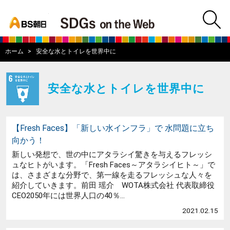
bs asahi
m
BS朝日SDGs on
ホーム
安全な水とトイレを世界中に
安全な水とトイレを世界中に
【Fresh Faces】「新しい水インフラ」で 水問題に立ち
向かう！
新しい発想で、世の中にアタラシイ驚きを与えるフレッシ
ュなヒトがいます。「Fresh Faces～アタラシイヒト～」で
は、さまざまな分野で、第一線を走るフレッシュな人々を
紹介していきます。前田 瑶介 WOTA株式会社 代表取締役
CEO2050年には世界人口の40％...
2021.02.15