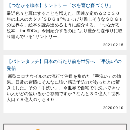
【つながる絵本】サントリー「水を育む森づくり」
最近色々と耳にすることも増えた、国連が定める２０３０
年の未来のカタチ“ＳＤＧｓ”ちょっぴり難しそうなＳＤＧｓ
の世界を、絵本を読み進めるように紹介する。「つながる
絵本 for SDGs」今回紹介するのは “より豊かな森作りに取
り組んでいる” サントリー...
2021.02.15
【バトンタッチ】日本の当たり前を世界へ “手洗い”の
発信
新型コロナウイルスの流行で注目を集めた「手洗い」の効
果。日常の習慣にそんなに強い感染予防力があったとは驚
きました。その「手洗い」、今世界で自宅で手洗いできな
い人がどの位いるかご存知ですか？なんと３０億人！世界
人口７８億人のうち４０...
2020.09.10