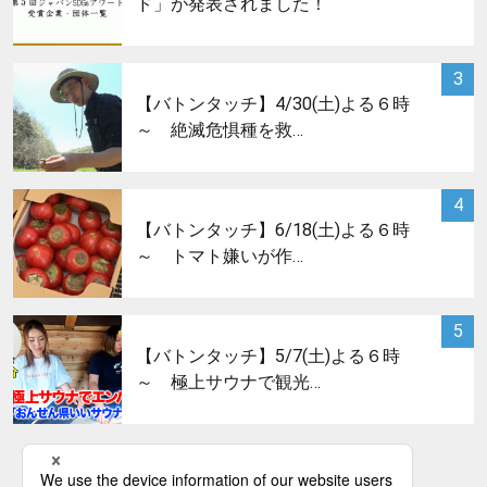
ド」が発表されました！
サムネイル
3
【バトンタッチ】4/30(土)よる６時
～ 絶滅危惧種を救…
サムネイル
4
【バトンタッチ】6/18(土)よる６時
～ トマト嫌いが作…
サムネイル
5
【バトンタッチ】5/7(土)よる６時
～ 極上サウナで観光…