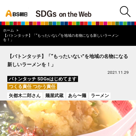
bs asahi
m
BS朝日SDGs on
ホーム
【バトンタッチ】「“もったいない”を地域の名物になる新しいラーメン
を！」
【バトンタッチ】「“もったいない”を地域の名物になる
新しいラーメンを！」
2021.11.29
バトンタッチ SDGsはじめてます
つくる責任 つかう責任
矢都木二郎さん
麺屋武蔵
あら〜麺
ラーメン