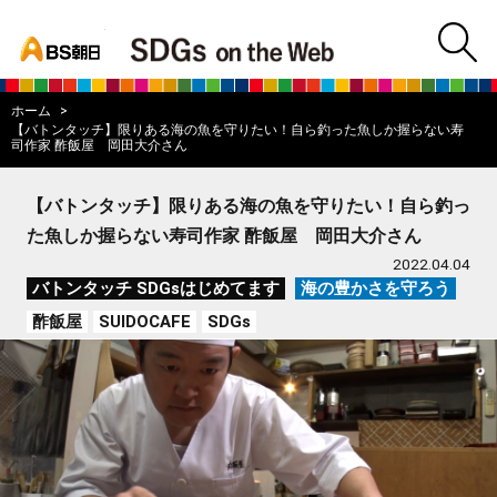
bs asahi
m
BS朝日SDGs on
ホーム
【バトンタッチ】限りある海の魚を守りたい！自ら釣った魚しか握らない寿
司作家 酢飯屋 岡田大介さん
【バトンタッチ】限りある海の魚を守りたい！自ら釣っ
た魚しか握らない寿司作家 酢飯屋 岡田大介さん
2022.04.04
バトンタッチ SDGsはじめてます
海の豊かさを守ろう
酢飯屋
SUIDOCAFE
SDGs