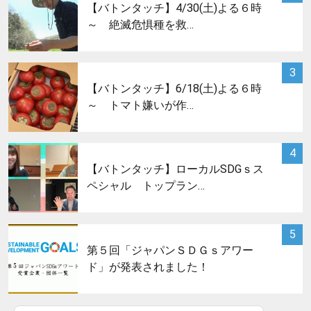
【バトンタッチ】4/30(土)よる６時
～ 絶滅危惧種を救…
サムネイル
3
【バトンタッチ】6/18(土)よる６時
～ トマト嫌いが作…
サムネイル
4
【バトンタッチ】ローカルSDGｓス
ペシャル トップラン…
サムネイル
5
第５回「ジャパンＳＤＧｓアワー
ド」が発表されました！