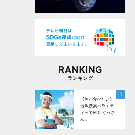
RANKING
ランキング
サムネイル
1
【魚が食べたい】
地魚捜索バラエテ
ィーでＭＣ ぐっさ
ん…