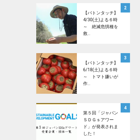
サムネイル
2
【バトンタッチ】
4/30(土)よる６時
～ 絶滅危惧種を
救…
サムネイル
3
【バトンタッチ】
6/18(土)よる６時
～ トマト嫌いが
作…
サムネイル
4
第５回「ジャパン
ＳＤＧｓアワー
ド」が発表されま
した！