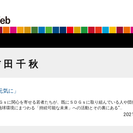
BS朝日SDGs on the Web
吉田千秋
元気に」
ＤＧｓに関心を寄せる若者たちが、既にＳＤＧｓに取り組んでいる人や団
環境にまつわる「持続可能な未来」への活動とその裏にある“...
2021