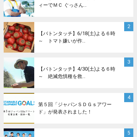
ィーでＭＣ ぐっさん…
サムネイル
2
【バトンタッチ】6/18(土)よる６時
～ トマト嫌いが作…
サムネイル
3
【バトンタッチ】4/30(土)よる６時
～ 絶滅危惧種を救…
サムネイル
4
第５回「ジャパンＳＤＧｓアワー
ド」が発表されました！
サムネイル
5