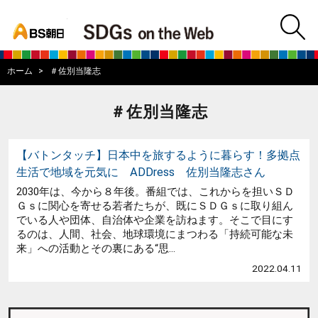
bs asahi
m
BS朝日SDGs on
ホーム
＃佐別当隆志
＃佐別当隆志
【バトンタッチ】日本中を旅するように暮らす！多拠点
生活で地域を元気に ADDress 佐別当隆志さん
2030年は、今から８年後。番組では、これからを担いＳＤ
Ｇｓに関心を寄せる若者たちが、既にＳＤＧｓに取り組ん
でいる人や団体、自治体や企業を訪ねます。そこで目にす
るのは、人間、社会、地球環境にまつわる「持続可能な未
来」への活動とその裏にある“思...
2022.04.11