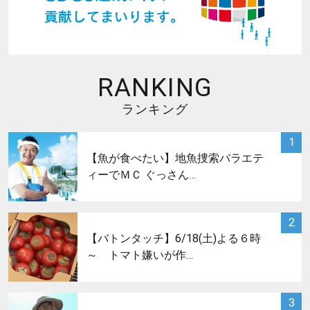
RANKING
ランキング
サムネイル
1
【魚が食べたい】地魚捜索バラエテ
ィーでＭＣ ぐっさん…
サムネイル
2
【バトンタッチ】6/18(土)よる６時
～ トマト嫌いが作…
サムネイル
3