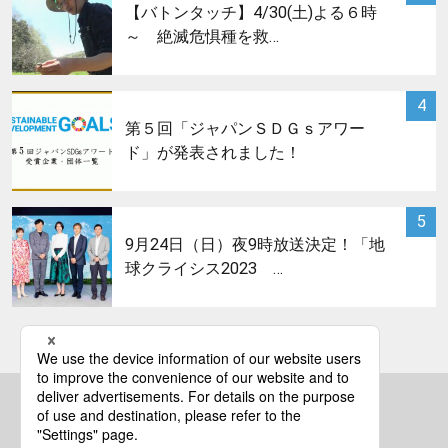
【バトンタッチ】4/30(土)よる６時
～ 絶滅危惧種を救…
サムネイル
4
第５回「ジャパンＳＤＧｓアワー
ド」が発表されました！
サムネイル
5
9月24日（日）夜9時放送決定！「地
球クライシス2023 …
bs asahi