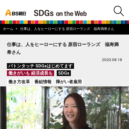
bs asahi
m
BS朝日SDGs on
ホーム
仕事は、人をヒーローにする 原宿ローランズ 福寿満希さん
仕事は、人をヒーローにする 原宿ローランズ 福寿満
希さん
2020.08.18
バトンタッチ SDGsはじめてます
働きがいも 経済成長も
SDGs
働き方改革
番組情報
障がい者雇用