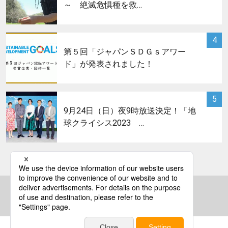
～ 絶滅危惧種を救…
サムネイル
4
第５回「ジャパンＳＤＧｓアワー
ド」が発表されました！
サムネイル
5
9月24日（日）夜9時放送決定！「地
球クライシス2023 …
bs asahi