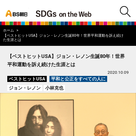
bs asahi
m
BS朝日SDGs on
ホーム
【ベストヒットUSA】ジョン・レノン生誕80年！世界平和運動を訴え続け
た生涯とは
【ベストヒットUSA】ジョン・レノン生誕80年！世界
平和運動を訴え続けた生涯とは
2020.10.09
ベストヒットUSA
平和と公正をすべての人に
ジョン・レノン
小林克也