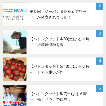
サムネイル
2
第５回「ジャパンＳＤＧｓアワー
ド」が発表されました！
サムネイル
3
【バトンタッチ】4/30(土)よる６時
～ 絶滅危惧種を救…
サムネイル
4
【バトンタッチ】6/18(土)よる６時
～ トマト嫌いが作…
サムネイル
5
【バトンタッチ】5/7(土)よる６時
～ 極上サウナで観光…