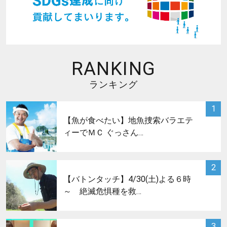
RANKING
ランキング
サムネイル
1
【魚が食べたい】地魚捜索バラエテ
ィーでＭＣ ぐっさん…
サムネイル
2
【バトンタッチ】4/30(土)よる６時
～ 絶滅危惧種を救…
サムネイル
3