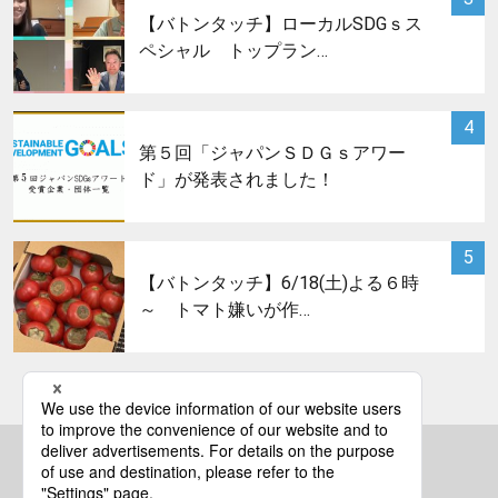
【バトンタッチ】ローカルSDGｓス
ペシャル トップラン…
サムネイル
4
第５回「ジャパンＳＤＧｓアワー
ド」が発表されました！
サムネイル
5
【バトンタッチ】6/18(土)よる６時
～ トマト嫌いが作…
bs asahi