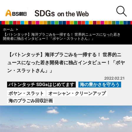
bs asahi
m
BS朝日SDGs on
ホーム
【バトンタッチ】海洋プラごみを一掃する！ 世界的ニュースになった若き
開発者に独占インタビュー！「ボヤン・スラットさん」」
【バトンタッチ】海洋プラごみを一掃する！ 世界的ニ
ュースになった若き開発者に独占インタビュー！「ボヤ
ン・スラットさん」」
2022.02.21
バトンタッチ SDGsはじめてます
海の豊かさを守ろう
ボヤン・スラット
オーシャン・クリーンアップ
海のプラごみ回収計画