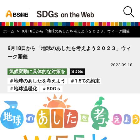
bs asahi
m
BS朝日SDGs on
ホーム
9月18日から「地球のあしたを考えよう２０２３」ウィーク開催
9月18日から「地球のあしたを考えよう２０２３」ウィ
ーク開催
2023.09.18
気候変動に具体的な対策を
SDGs
＃地球のあしたを考えよう
＃1.5℃の約束
＃地球温暖化
＃SDGｓ