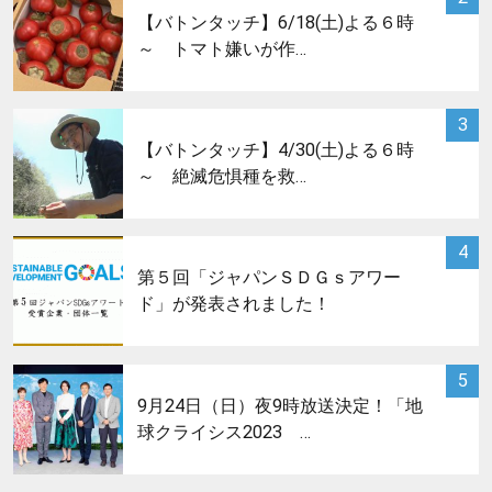
【バトンタッチ】6/18(土)よる６時
～ トマト嫌いが作…
サムネイル
3
【バトンタッチ】4/30(土)よる６時
～ 絶滅危惧種を救…
サムネイル
4
第５回「ジャパンＳＤＧｓアワー
ド」が発表されました！
サムネイル
5
9月24日（日）夜9時放送決定！「地
球クライシス2023 …