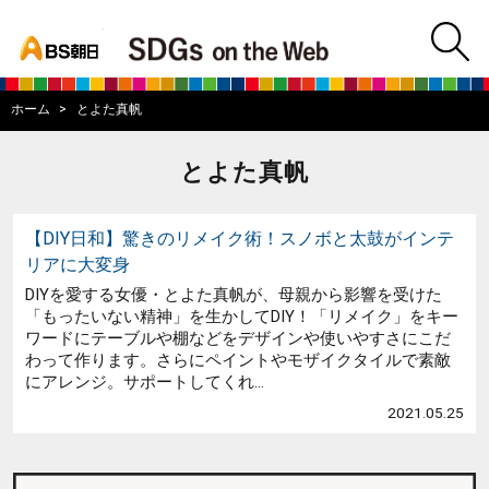
bs asahi
m
BS朝日SDGs on
ホーム
とよた真帆
とよた真帆
【DIY日和】驚きのリメイク術！スノボと太鼓がインテ
リアに大変身
DIYを愛する女優・とよた真帆が、母親から影響を受けた
「もったいない精神」を生かしてDIY！「リメイク」をキー
ワードにテーブルや棚などをデザインや使いやすさにこだ
わって作ります。さらにペイントやモザイクタイルで素敵
にアレンジ。サポートしてくれ...
2021.05.25