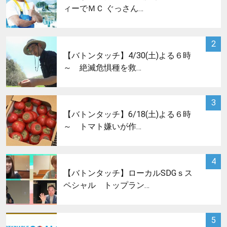
ィーでＭＣ ぐっさん…
サムネイル
2
【バトンタッチ】4/30(土)よる６時
～ 絶滅危惧種を救…
サムネイル
3
【バトンタッチ】6/18(土)よる６時
～ トマト嫌いが作…
サムネイル
4
【バトンタッチ】ローカルSDGｓス
ペシャル トップラン…
サムネイル
5