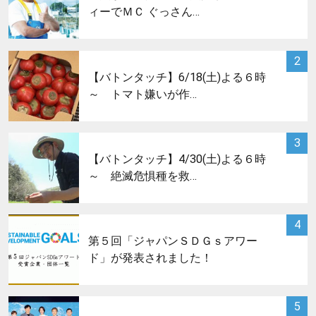
ィーでＭＣ ぐっさん…
サムネイル
2
【バトンタッチ】6/18(土)よる６時
～ トマト嫌いが作…
サムネイル
3
【バトンタッチ】4/30(土)よる６時
～ 絶滅危惧種を救…
サムネイル
4
第５回「ジャパンＳＤＧｓアワー
ド」が発表されました！
サムネイル
5