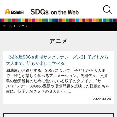
bs asahi
m
BS朝日SDGs on
ホーム
アニメ
アニメ
【湖池屋SDGｓ劇場サスとテナシーズン2】子どもから
大人まで、誰もが楽しく学べる
湖池屋がお送りする、SDGsについて、子どもから大人ま
で、誰もが楽しく学べるアニメーション。先祖代々、六角
島の治安維持のために働いている双子のクノイチ、”サ
ス”と”テナ”。SDGsの課題や環境問題を反映した怪獣たちを
前に、双子とAIタヌキの３人組が、...
2022.03.24