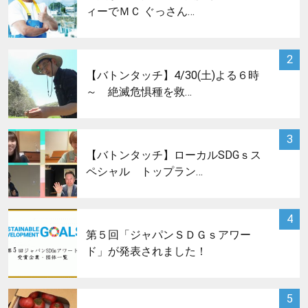
ィーでＭＣ ぐっさん…
サムネイル
2
【バトンタッチ】4/30(土)よる６時
～ 絶滅危惧種を救…
サムネイル
3
【バトンタッチ】ローカルSDGｓス
ペシャル トップラン…
サムネイル
4
第５回「ジャパンＳＤＧｓアワー
ド」が発表されました！
サムネイル
5