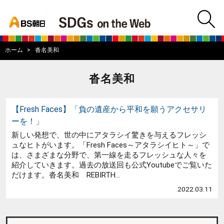
bs asahi
m
BS朝日SDGs on
ホーム
沓名美和
沓名美和
【Fresh Faces】「負の遺産から平和を願うアクセサリ
ーを！」
新しい発想で、世の中にアタラシイ驚きを与えるフレッシ
ュなヒトがいます。「Fresh Faces～アタラシイヒト～」で
は、さまざまな分野で、第一線を走るフレッシュな人々を
紹介していきます。過去の放送回も公式Youtubeでご覧いた
だけます。沓名美和 REBIRTH...
2022.03.11