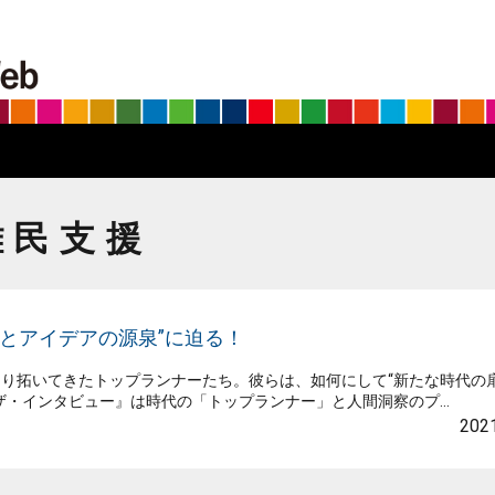
BS朝日SDGs on the Web
難民支援
とアイデアの源泉”に迫る！
り拓いてきたトップランナーたち。彼らは、如何にして“新たな時代の扉
・インタビュー』は時代の「トップランナー」と人間洞察のプ...
2021