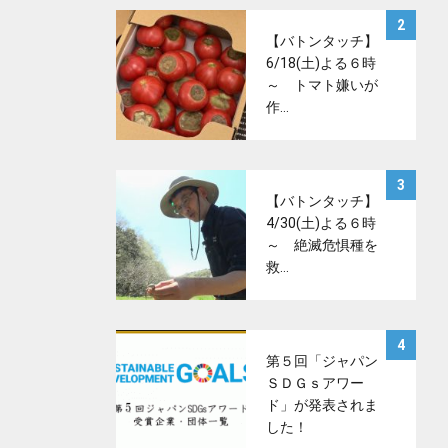
サムネイル
2
【バトンタッチ】
6/18(土)よる６時
～ トマト嫌いが
作…
サムネイル
3
【バトンタッチ】
4/30(土)よる６時
～ 絶滅危惧種を
救…
サムネイル
4
第５回「ジャパン
ＳＤＧｓアワー
ド」が発表されま
した！