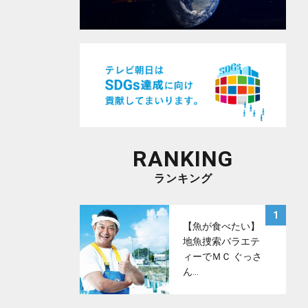
RANKING
ランキング
サムネイル
1
【魚が食べたい】
地魚捜索バラエテ
ィーでＭＣ ぐっさ
ん…