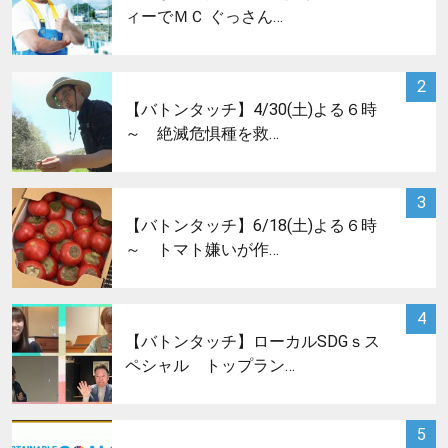
ィーでＭＣ ぐっさん…
サムネイル
2
【バトンタッチ】4/30(土)よる６時
～ 絶滅危惧種を救…
サムネイル
3
【バトンタッチ】6/18(土)よる６時
～ トマト嫌いが作…
サムネイル
4
【バトンタッチ】ローカルSDGｓス
ペシャル トップラン…
サムネイル
5