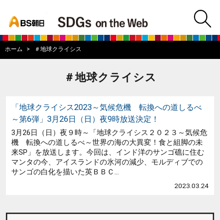
bs asahi
m
BS朝日SDGs on
ホーム
＃地球クライシス
＃地球クライシス
「地球クライシス2023～気候危機 転換への道しるべ
～第6弾」3月26日（日）夜9時放送決定！
3月26日（日）夜９時～「地球クライシス２０２３～気候危
機 転換への道しるべ～世界の海の大異変！食と組脚の未
来SP」を放送します。今回は、インド洋のサンゴ礁に住む
マンタの今、アイスランドの氷河の減少、モルディブでの
サンゴの白化を描いた英ＢＢＣ...
2023.03.24